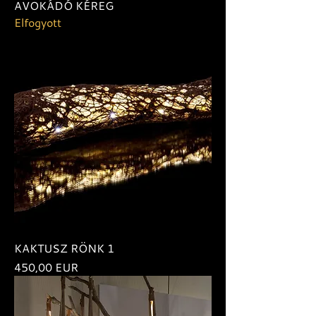
AVOKÁDÓ KÉREG
Elfogyott
KAKTUSZ RÖNK 1
Ár
450,00 EUR