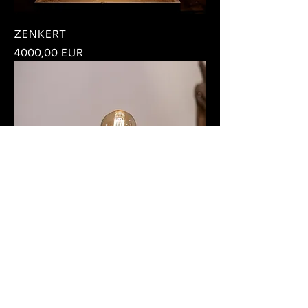
ZENKERT
Ár
4000,00 EUR
MENYASSZONY
Ár
300,00 EUR