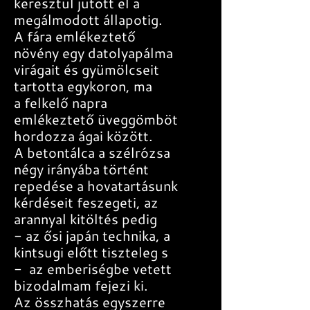
keresztül jutott el a
megálmodott állapotig.
A fára emlékeztető
növény egy datolyapálma
virágait és gyümölcseit
tartotta egykoron, ma
a felkelő napra
emlékeztető üveggömböt
hordozza ágai között.
A betontálca a szélrózsa
négy irányába történt
repedése a hovatartásunk
kérdéseit feszegeti, az
arannyal kitöltés pedig
- az ősi japán technika, a
kintsugi előtt tiszteleg s
- az emberiségbe vetett
bizodalmam fejezi ki.
Az összhatás egyszerre