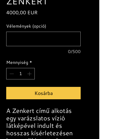
ZENKERT
Ár
4000,00 EUR
Vélemények (opció)
0/500
Mennyiség
*
Kosárba
A Zenkert című alkotás
egy varázslatos vízió
látképével indult és
hosszas kísérletezésen