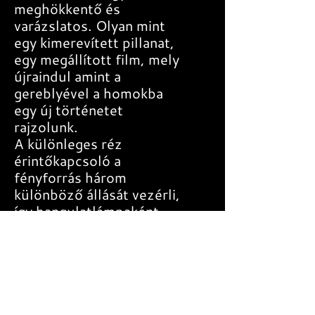
meghökkentő és
varázslatos. Olyan mint
egy kimerevített pillanat,
egy megállított film, mely
újraindul amint a
gereblyével a homokba
egy új történetet
rajzolunk.
A különleges réz
érintőkapcsoló a
fényforrás három
különböző állását vezérli,
így hangulatlámpaként
vagy funkcionális
fényforrásként
egyaránt alkalmazható.
Vendégfogadó előterek
fényét egyértelműen
emeli, fal melletti