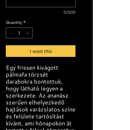
0/500
Quantity
*
I want this
Egy frissen kivágott
pálmafa törzsét
darabokra bontottuk,
hogy látható legyen a
szerkezete. Az ananász
szerűen elhelyezkedő
hajtások varázslatos színe
és felülete tartósítást
kívánt, ami hónapokon át