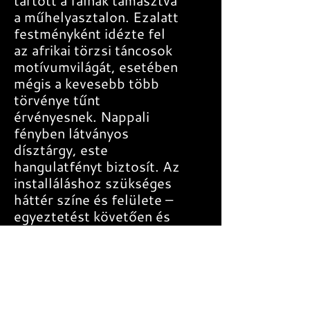
tartott a falnak támasztva
a műhelyasztalon. Ezalatt
festményként idézte fel
az afrikai törzsi táncosok
motívumvilágát, esetében
mégis a kevesebb több
törvénye tűnt
érvényesnek. Nappali
fényben látványos
dísztárgy, este
hangulatfényt biztosít. Az
installáláshoz szükséges
háttér színe és felülete –
egyeztetést követően és
felár ellenében – igény
szerint módosítható.
RÉSZLETEK