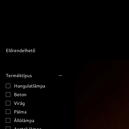
Előrendelhető
Terméktípus
Hangulatlámpa
Beton
Virág
Pálma
Állólámpa
Asztali lámpa